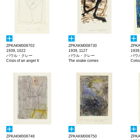
ZPKAKM008702
ZPKAKM008730
ZPKA
1939, 1022
1939, 1127
1939
パウル・クレー
パウル・クレー
パウ
Crisis of an angel II
The snake comes
Colou
ZPKAKM008748
ZPKAKM008750
ZPKA