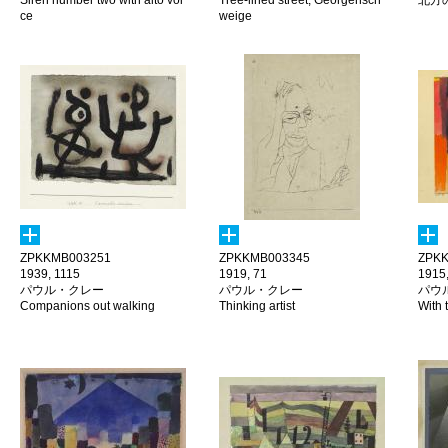
Siren number two with alto voi
Tree-lined street, Georgensch
北方
ce
weige
ZPKKMB003251
ZPKKMB003345
ZPKK
1939, 1115
1919, 71
1915,
パウル・クレー
パウル・クレー
パウ
Companions out walking
Thinking artist
With 