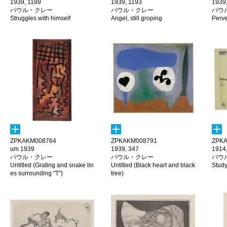
1939, 1189
1939, 1193
1939
パウル・クレー
パウル・クレー
パウ
Struggles with himself
Angel, still groping
Perve
ZPKAKM008764
ZPKAKM008791
ZPKA
um 1939
1939, 347
1914
パウル・クレー
パウル・クレー
パウ
Untitled (Grating and snake lin
Untitled (Black heart and black
Study
es surrounding "T")
tree)