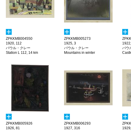
ZPKKMB004550
ZPKKMB005273
ZPKK
1920, 112
1925, 3
1922,
パウル・クレー
パウル・クレー
パウ
Station L 112, 14 km
Mountains in winter
Castle
ZPKKMB005926
ZPKKMB006293
ZPKK
1926, 81
1927, 316
1929,