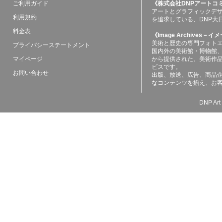
ご利用ガイド
《株式会社DNPアートコ
アートとグラフィックデ
利用規約
を追求している、DNP大
料金表
《Image Archives
美術と歴史の専門フォト
プライバシーステートメント
国内外の美術館・博物館
マイページ
から提供された、美術作
ビスです。
お問い合わせ
出版、放送、広告、商品
なコンテンツを揃え、お
DNP Art 