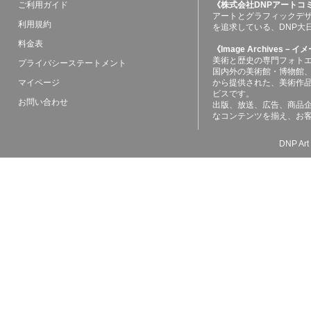
ご利用ガイド
《株式会社DNPアートコ
アートとグラフィックデ
利用規約
を追求している、DNP大
料金表
《Image Archives
美術と歴史の専門フォト
プライバシーステートメント
国内外の美術館・博物館
マイページ
から提供された、美術作
ビスです。
お問い合わせ
出版、放送、広告、商品
なコンテンツを揃え、お
DNP Art 