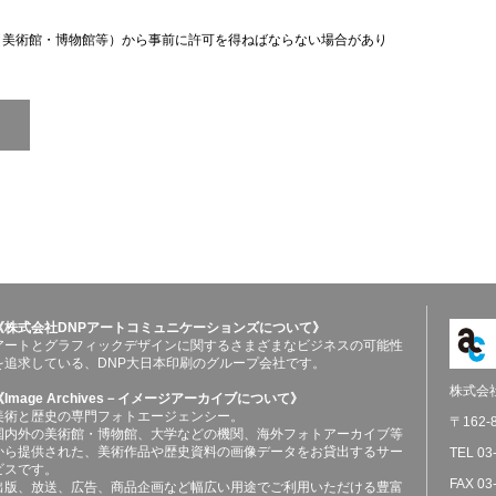
（美術館・博物館等）から事前に許可を得ねばならない場合があり
《株式会社DNPアートコミュニケーションズについて》
アートとグラフィックデザインに関するさまざまなビジネスの可能性
を追求している、DNP大日本印刷のグループ会社です。
株式会
《Image Archives－イメージアーカイブについて》
美術と歴史の専門フォトエージェンシー。
〒162
国内外の美術館・博物館、大学などの機関、海外フォトアーカイブ等
から提供された、美術作品や歴史資料の画像データをお貸出するサー
TEL 03
ビスです。
FAX 03
出版、放送、広告、商品企画など幅広い用途でご利用いただける豊富