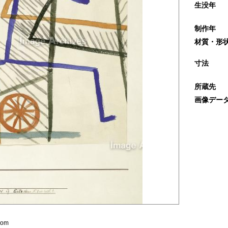
生没年
制作年
材質・形
寸法
所蔵先
画像デー
com