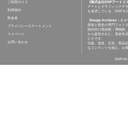
ご利用ガイド
《株式会社DNPアートコ
アートとグラフィックデ
利用規約
を追求している、DNP大
料金表
《Image Archives
美術と歴史の専門フォト
プライバシーステートメント
国内外の美術館・博物館
マイページ
から提供された、美術作
ビスです。
お問い合わせ
出版、放送、広告、商品
なコンテンツを揃え、お
DNP Art 