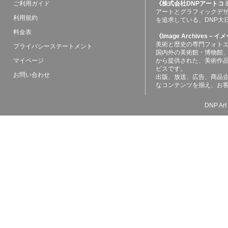
ご利用ガイド
《株式会社DNPアートコ
アートとグラフィックデ
利用規約
を追求している、DNP大
料金表
《Image Archives
美術と歴史の専門フォト
プライバシーステートメント
国内外の美術館・博物館
マイページ
から提供された、美術作
ビスです。
お問い合わせ
出版、放送、広告、商品
なコンテンツを揃え、お
DNP Art 