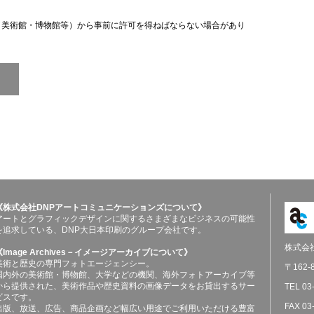
（美術館・博物館等）から事前に許可を得ねばならない場合があり
《株式会社DNPアートコミュニケーションズについて》
アートとグラフィックデザインに関するさまざまなビジネスの可能性
を追求している、DNP大日本印刷のグループ会社です。
株式会
《Image Archives－イメージアーカイブについて》
美術と歴史の専門フォトエージェンシー。
〒162
国内外の美術館・博物館、大学などの機関、海外フォトアーカイブ等
から提供された、美術作品や歴史資料の画像データをお貸出するサー
TEL 03
ビスです。
FAX 03
出版、放送、広告、商品企画など幅広い用途でご利用いただける豊富