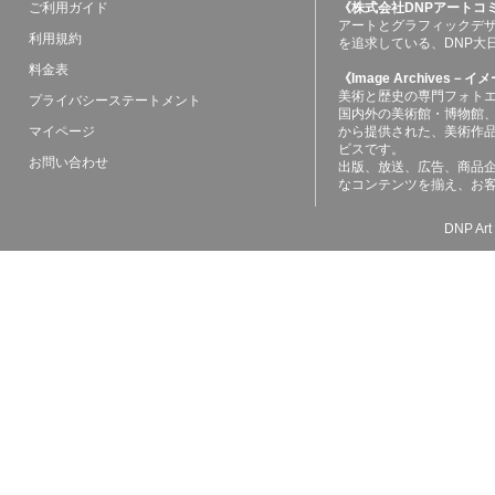
ご利用ガイド
《株式会社DNPアートコ
アートとグラフィックデ
利用規約
を追求している、DNP大
料金表
《Image Archives
美術と歴史の専門フォト
プライバシーステートメント
国内外の美術館・博物館
マイページ
から提供された、美術作
ビスです。
お問い合わせ
出版、放送、広告、商品
なコンテンツを揃え、お
DNP Art 