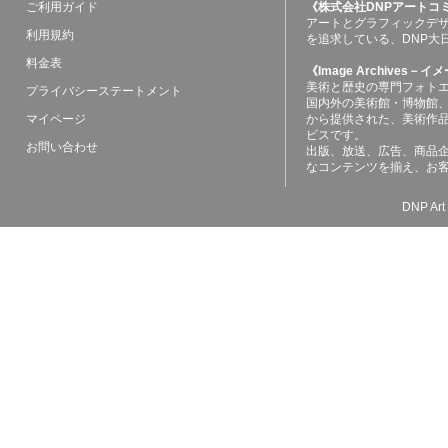
ご利用ガイド
《株式会社DNPアートコ
アートとグラフィックデ
利用規約
を追求している、DNP大
料金表
《Image Archives
美術と歴史の専門フォト
プライバシーステートメント
国内外の美術館・博物館
マイページ
から提供された、美術作
ビスです。
お問い合わせ
出版、放送、広告、商品
なコンテンツを揃え、お
DNP Art 