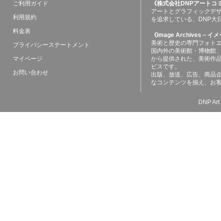
ご利用ガイド
《株式会社DNPアートコ
アートとグラフィックデ
利用規約
を追求している、DNP大
料金表
《Image Archives
美術と歴史の専門フォト
プライバシーステートメント
国内外の美術館・博物館
マイページ
から提供された、美術作
ビスです。
お問い合わせ
出版、放送、広告、商品
なコンテンツを揃え、お
DNP Art 