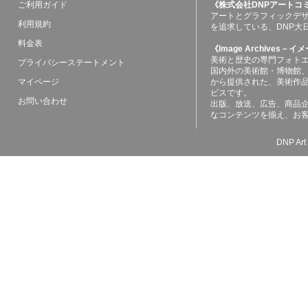
ご利用ガイド
《株式会社DNPアートコ
アートとグラフィックデ
利用規約
を追求している、DNP大
料金表
《Image Archives
美術と歴史の専門フォト
プライバシーステートメント
国内外の美術館・博物館
マイページ
から提供された、美術作
ビスです。
お問い合わせ
出版、放送、広告、商品
なコンテンツを揃え、お
DNP Art 