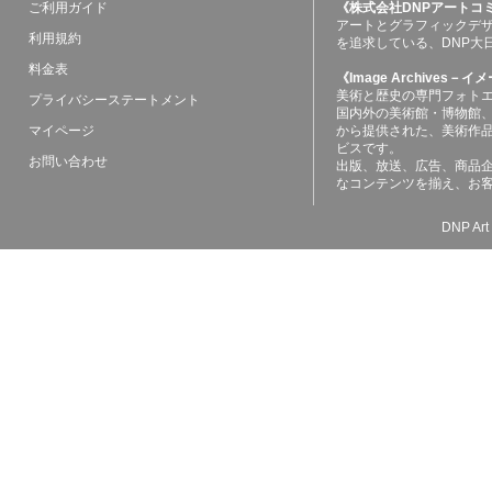
ご利用ガイド
《株式会社DNPアートコ
アートとグラフィックデ
利用規約
を追求している、DNP大
料金表
《Image Archives
美術と歴史の専門フォト
プライバシーステートメント
国内外の美術館・博物館
マイページ
から提供された、美術作
ビスです。
お問い合わせ
出版、放送、広告、商品
なコンテンツを揃え、お
DNP Art 