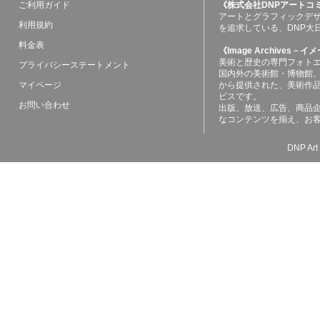
ご利用ガイド
《株式会社DNPアートコ
アートとグラフィックデ
利用規約
を追求している、DNP大
料金表
《Image Archives
美術と歴史の専門フォト
プライバシーステートメント
国内外の美術館・博物館
マイページ
から提供された、美術作
ビスです。
お問い合わせ
出版、放送、広告、商品
なコンテンツを揃え、お
DNP Art 