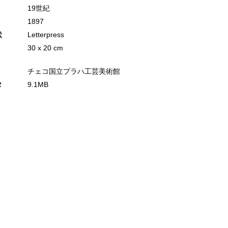
19世紀
1897
状
Letterpress
30 x 20 cm
チェコ国立プラハ工芸美術館
タ
9.1MB