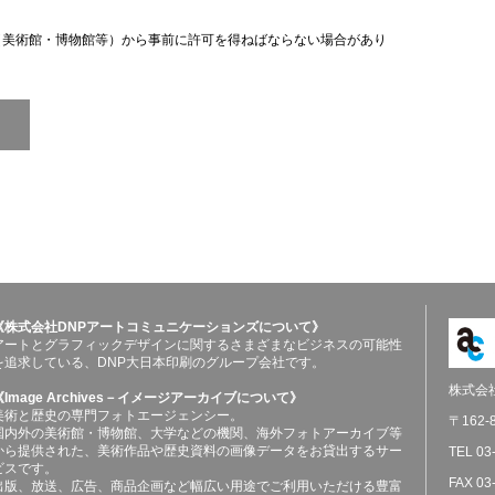
（美術館・博物館等）から事前に許可を得ねばならない場合があり
《株式会社DNPアートコミュニケーションズについて》
アートとグラフィックデザインに関するさまざまなビジネスの可能性
を追求している、DNP大日本印刷のグループ会社です。
株式会
《Image Archives－イメージアーカイブについて》
美術と歴史の専門フォトエージェンシー。
〒162
国内外の美術館・博物館、大学などの機関、海外フォトアーカイブ等
から提供された、美術作品や歴史資料の画像データをお貸出するサー
TEL 03
ビスです。
FAX 03
出版、放送、広告、商品企画など幅広い用途でご利用いただける豊富