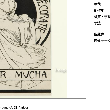
年代
制作年
材質・形
寸法
所蔵先
画像デー
 Prague c/o DNPartcom