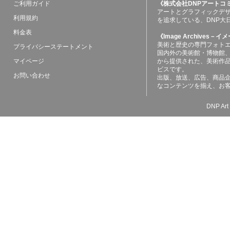
ご利用ガイド
《株式会社DNPアートコ
アートとグラフィックデ
利用規約
を追求している、DNP大
料金表
《Image Archives
美術と歴史の専門フォト
プライバシーステートメント
国内外の美術館・博物館
マイページ
から提供された、美術作
ビスです。
お問い合わせ
出版、放送、広告、商品
なコンテンツを揃え、お
DNP Art 