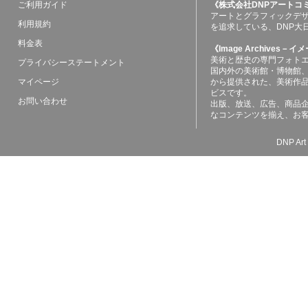
ご利用ガイド
《株式会社DNPアートコ
アートとグラフィックデ
利用規約
を追求している、DNP大
料金表
《Image Archives
美術と歴史の専門フォト
プライバシーステートメント
国内外の美術館・博物館
マイページ
から提供された、美術作
ビスです。
お問い合わせ
出版、放送、広告、商品
なコンテンツを揃え、お
DNP Art 