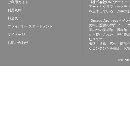
ご利用ガイド
《株式会社DNPアートコ
アートとグラフィックデ
利用規約
を追求している、DNP大
料金表
《Image Archives
美術と歴史の専門フォト
プライバシーステートメント
国内外の美術館・博物館
マイページ
から提供された、美術作
ビスです。
お問い合わせ
出版、放送、広告、商品
なコンテンツを揃え、お
DNP Art 