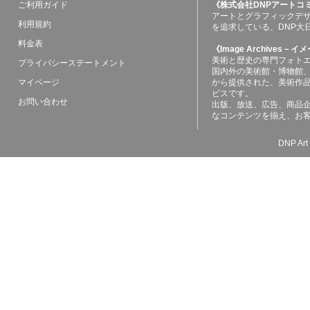
ご利用ガイド
《株式会社DNPアートコ
アートとグラフィックデ
利用規約
を追求している、DNP大
料金表
《Image Archives
美術と歴史の専門フォト
プライバシーステートメント
国内外の美術館・博物館
マイページ
から提供された、美術作
ビスです。
お問い合わせ
出版、放送、広告、商品
なコンテンツを揃え、お
DNP Art 