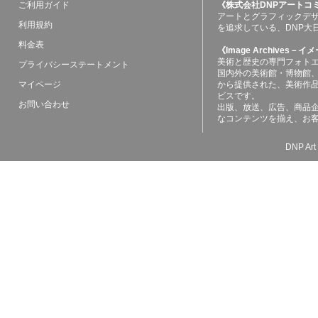
ご利用ガイド
《株式会社DNPアートコ
アートとグラフィックデ
利用規約
を追求している、DNP大
料金表
《Image Archives
美術と歴史の専門フォト
プライバシーステートメント
国内外の美術館・博物館
マイページ
から提供された、美術作
ビスです。
お問い合わせ
出版、放送、広告、商品
なコンテンツを揃え、お
DNP Art 