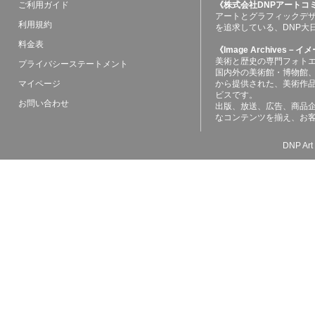
ご利用ガイド
《株式会社DNPアートコ
アートとグラフィックデ
利用規約
を追求している、DNP大
料金表
《Image Archives
美術と歴史の専門フォト
プライバシーステートメント
国内外の美術館・博物館
マイページ
から提供された、美術作
ビスです。
お問い合わせ
出版、放送、広告、商品
なコンテンツを揃え、お
DNP Art 