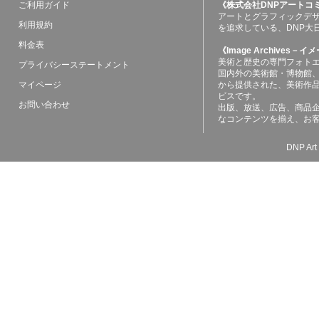
ご利用ガイド
《株式会社DNPアートコ
アートとグラフィックデ
利用規約
を追求している、DNP大
料金表
《Image Archives
美術と歴史の専門フォト
プライバシーステートメント
国内外の美術館・博物館
マイページ
から提供された、美術作
ビスです。
お問い合わせ
出版、放送、広告、商品
なコンテンツを揃え、お
DNP Art 