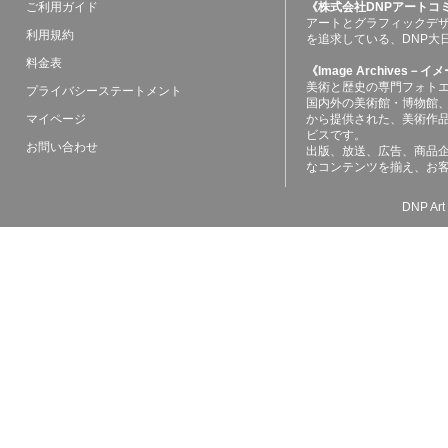
ご利用ガイド
《株式会社DNPアートコ
アートとグラフィックデ
利用規約
を追求している、DNP大
料金表
《Image Archives
美術と歴史の専門フォト
プライバシーステートメント
国内外の美術館・博物館
マイページ
から提供された、美術作
ビスです。
お問い合わせ
出版、放送、広告、商品
なコンテンツを揃え、お
DNP Art 