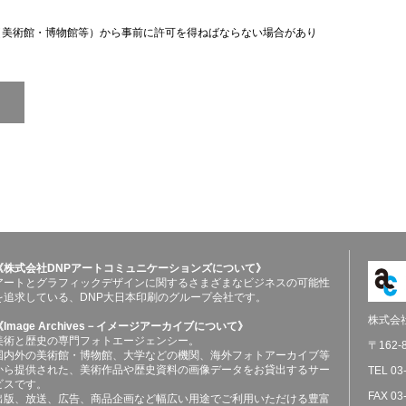
（美術館・博物館等）から事前に許可を得ねばならない場合があり
《株式会社DNPアートコミュニケーションズについて》
アートとグラフィックデザインに関するさまざまなビジネスの可能性
を追求している、DNP大日本印刷のグループ会社です。
株式会
《Image Archives－イメージアーカイブについて》
美術と歴史の専門フォトエージェンシー。
〒162
国内外の美術館・博物館、大学などの機関、海外フォトアーカイブ等
から提供された、美術作品や歴史資料の画像データをお貸出するサー
TEL 03
ビスです。
FAX 03
出版、放送、広告、商品企画など幅広い用途でご利用いただける豊富