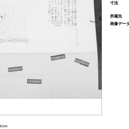
寸法
所蔵先
画像デー
com