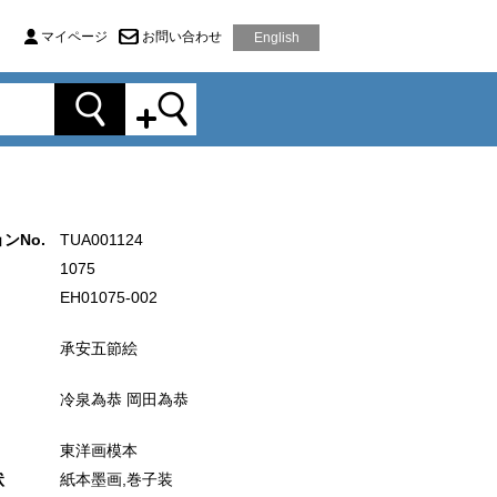
マイページ
お問い合わせ
English
ンNo.
TUA001124
1075
EH01075-002
承安五節絵
冷泉為恭 岡田為恭
東洋画模本
状
紙本墨画,巻子装