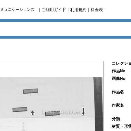
コミュニケーションズ
｜
ご利用ガイド
｜
利用規約
｜
料金表
｜
コレクショ
作品No.
画像No.
作品名
作家名
分類
材質・形