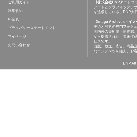
ご利用ガイド
《株式会社DNPアートコ
アートとグラフィックデ
利用規約
を追求している、DNP大
料金表
《Image Archives
美術と歴史の専門フォト
プライバシーステートメント
国内外の美術館・博物館
マイページ
から提供された、美術作
ビスです。
お問い合わせ
出版、放送、広告、商品
なコンテンツを揃え、お
DNP Art 