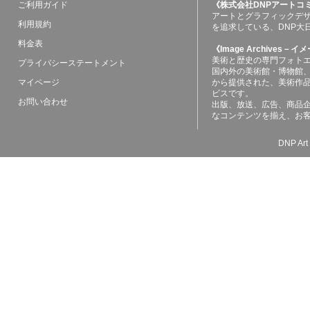
ご利用ガイド
《株式会社DNPアートコ
アートとグラフィックデ
利用規約
を追求している、DNP大
料金表
《Image Archives
美術と歴史の専門フォト
プライバシーステートメント
国内外の美術館・博物館
マイページ
から提供された、美術作
ビスです。
お問い合わせ
出版、放送、広告、商品
なコンテンツを揃え、お
DNP Art 