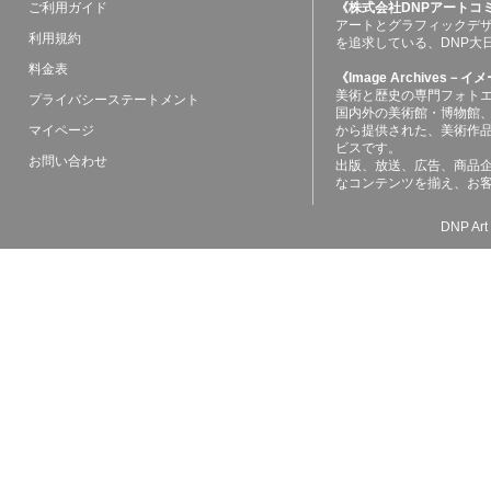
ご利用ガイド
《株式会社DNPアートコ
アートとグラフィックデ
利用規約
を追求している、DNP大
料金表
《Image Archives
美術と歴史の専門フォト
プライバシーステートメント
国内外の美術館・博物館
マイページ
から提供された、美術作
ビスです。
お問い合わせ
出版、放送、広告、商品
なコンテンツを揃え、お
DNP Art 