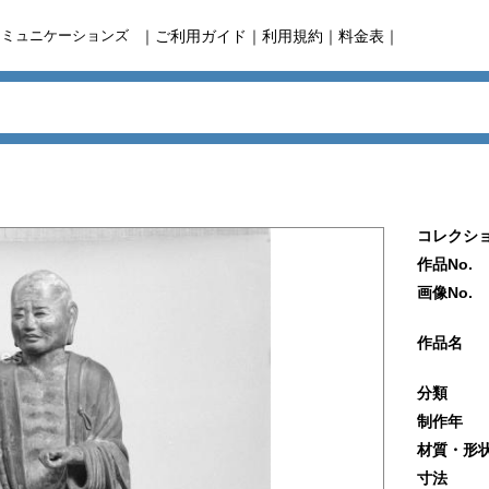
コミュニケーションズ
｜
ご利用ガイド
｜
利用規約
｜
料金表
｜
コレクショ
作品No.
画像No.
作品名
分類
制作年
材質・形
寸法