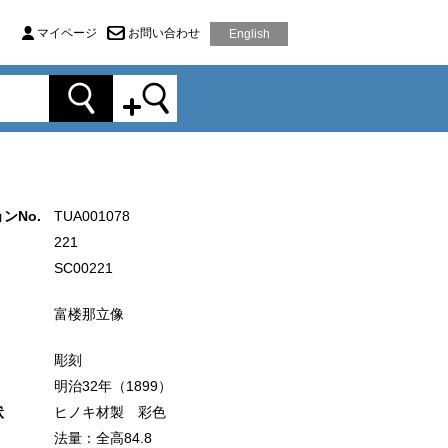
マイページ
お問い合わせ
English
ンNo.
TUA001078
221
SC00221
富楼那立像
彫刻
明治32年（1899）
状
ヒノキ材製 彩色
法量：全高84.8