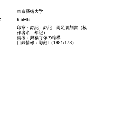
東京藝術大学
タ
6.5MB
印章・銘記：銘記 両足裏刻書（模
作者名、年記）
備考：興福寺像の縮模
目録情報：彫刻I（1981/173）