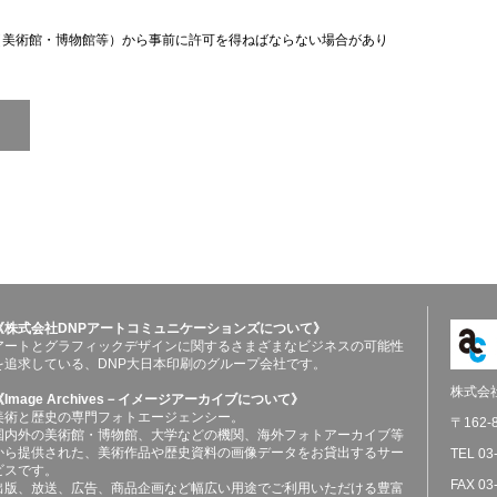
（美術館・博物館等）から事前に許可を得ねばならない場合があり
《株式会社DNPアートコミュニケーションズについて》
アートとグラフィックデザインに関するさまざまなビジネスの可能性
を追求している、DNP大日本印刷のグループ会社です。
株式会
《Image Archives－イメージアーカイブについて》
美術と歴史の専門フォトエージェンシー。
〒162
国内外の美術館・博物館、大学などの機関、海外フォトアーカイブ等
から提供された、美術作品や歴史資料の画像データをお貸出するサー
TEL 03
ビスです。
FAX 03
出版、放送、広告、商品企画など幅広い用途でご利用いただける豊富