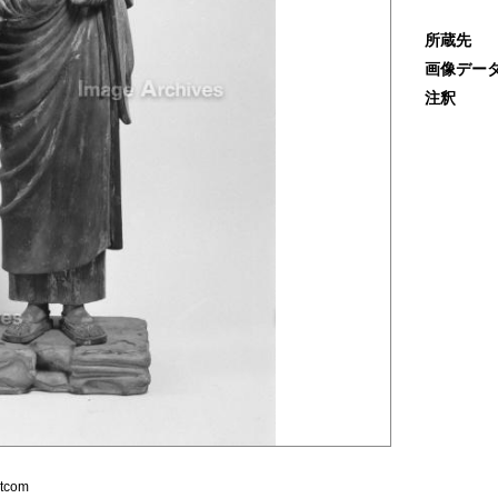
所蔵先
画像デー
注釈
com