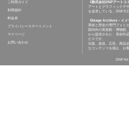
ご利用ガイド
《株式会社DNPアートコ
アートとグラフィックデ
利用規約
を追求している、DNP大
料金表
《Image Archives
美術と歴史の専門フォト
プライバシーステートメント
国内外の美術館・博物館
マイページ
から提供された、美術作
ビスです。
お問い合わせ
出版、放送、広告、商品
なコンテンツを揃え、お
DNP Art 