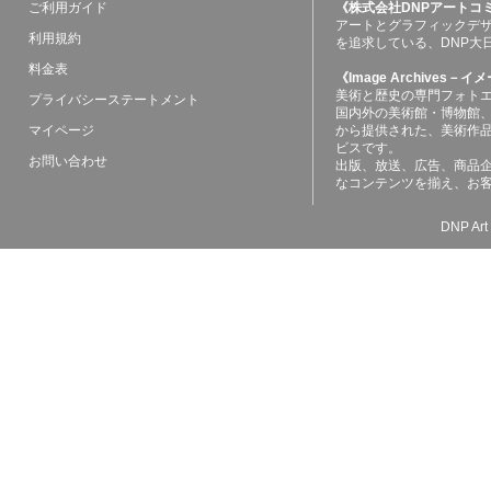
ご利用ガイド
《株式会社DNPアートコ
アートとグラフィックデ
利用規約
を追求している、DNP大
料金表
《Image Archives
美術と歴史の専門フォト
プライバシーステートメント
国内外の美術館・博物館
マイページ
から提供された、美術作
ビスです。
お問い合わせ
出版、放送、広告、商品
なコンテンツを揃え、お
DNP Art 