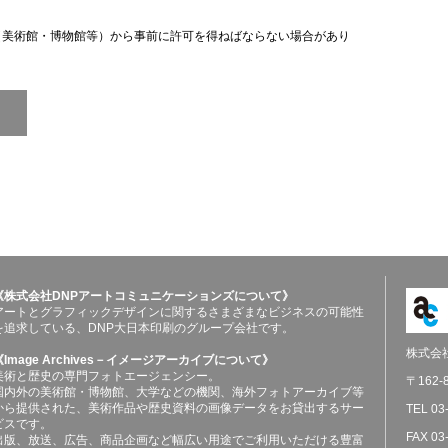
（美術館・博物館等）から事前に許可を得ねばならない場合があり
《株式会社DNPアートコミュニケーションズについて》
アートとグラフィックデザインに関するさまざまなビジネスの可能性
を追求している、DNP大日本印刷のグループ会社です。
株式会
《Image Archives－イメージアーカイブについて》
美術と歴史の専門フォトエージェンシー。
〒162
国内外の美術館・博物館、大学などの機関、海外フォトアーカイブ等
から提供された、美術作品や歴史資料の画像データをお貸出するサー
TEL 03
ビスです。
FAX 03
出版、放送、広告、商品企画など幅広い用途でご利用いただける豊富