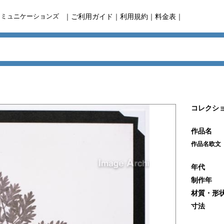
コミュニケーションズ
｜
ご利用ガイド
｜
利用規約
｜
料金表
｜
コレクショ
作品名
作品名欧文
年代
制作年
材質・形
寸法