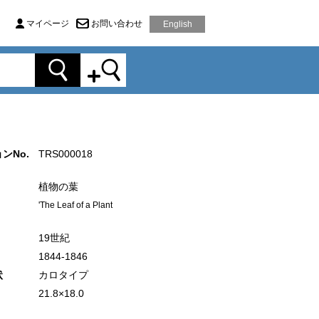
マイページ
お問い合わせ
English
ンNo.
TRS000018
植物の葉
'The Leaf of a Plant
19世紀
1844-1846
状
カロタイプ
21.8×18.0