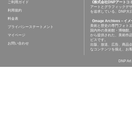
ご利用ガイド
《株式会社DNPアートコ
アートとグラフィックデ
利用規約
を追求している、DNP大
料金表
《Image Archives
美術と歴史の専門フォト
プライバシーステートメント
国内外の美術館・博物館
マイページ
から提供された、美術作
ビスです。
お問い合わせ
出版、放送、広告、商品
なコンテンツを揃え、お
DNP Art 