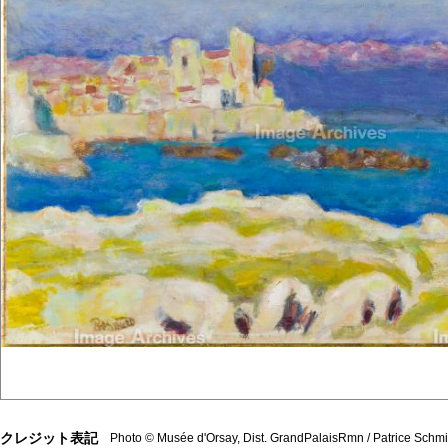
クレジット表記
Photo © Musée d'Orsay, Dist. GrandPalaisRmn / Patrice Schmi