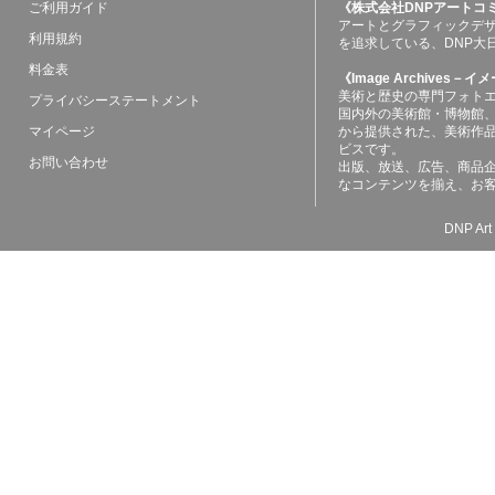
ご利用ガイド
《株式会社DNPアートコ
アートとグラフィックデ
利用規約
を追求している、DNP大
料金表
《Image Archives
美術と歴史の専門フォト
プライバシーステートメント
国内外の美術館・博物館
マイページ
から提供された、美術作
ビスです。
お問い合わせ
出版、放送、広告、商品
なコンテンツを揃え、お
DNP Art 