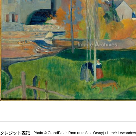
クレジット表記
Photo © GrandPalaisRmn (musée d'Orsay) / Hervé Lewandows