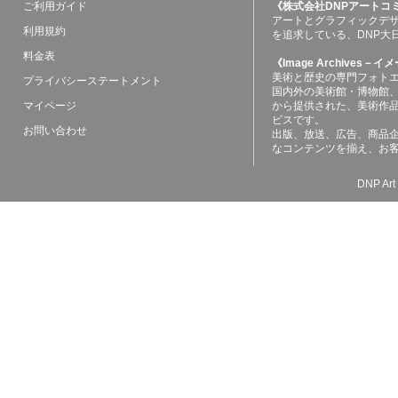
ご利用ガイド
《株式会社DNPアートコ
アートとグラフィックデ
利用規約
を追求している、DNP大
料金表
《Image Archives
美術と歴史の専門フォト
プライバシーステートメント
国内外の美術館・博物館
マイページ
から提供された、美術作
ビスです。
お問い合わせ
出版、放送、広告、商品
なコンテンツを揃え、お
DNP Art 