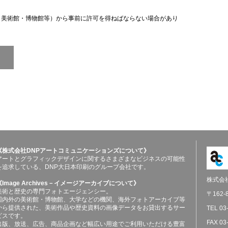
（美術館・博物館等）から事前に許可を得ねばならない場合があり
《株式会社DNPアートコミュニケーションズについて》
アートとグラフィックデザインに関するさまざまなビジネスの可能性
を追求している、DNP大日本印刷のグループ会社です。
株式会
《Image Archives－イメージアーカイブについて》
美術と歴史の専門フォトエージェンシー。
〒162
国内外の美術館・博物館、大学などの機関、海外フォトアーカイブ等
から提供された、美術作品や歴史資料の画像データをお貸出するサー
TEL 03
ビスです。
FAX 03
出版、放送、広告、商品企画など幅広い用途でご利用いただける豊富