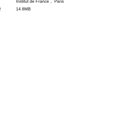
Institut de France， Paris
タ
14.8MB