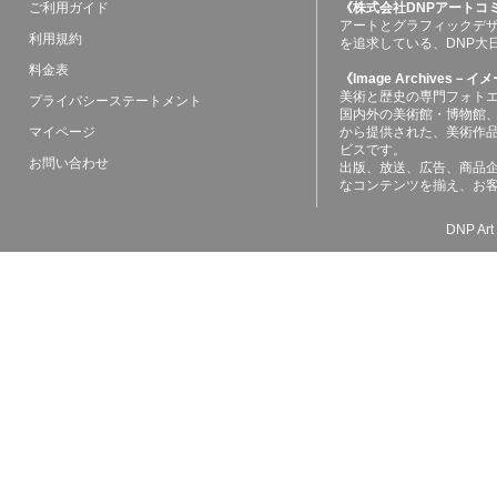
ご利用ガイド
《株式会社DNPアートコ
アートとグラフィックデ
利用規約
を追求している、DNP大
料金表
《Image Archives
美術と歴史の専門フォト
プライバシーステートメント
国内外の美術館・博物館
マイページ
から提供された、美術作
ビスです。
お問い合わせ
出版、放送、広告、商品
なコンテンツを揃え、お
DNP Art 