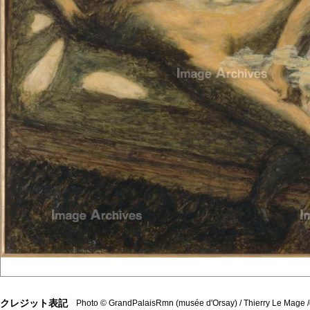
クレジット表記
Photo © GrandPalaisRmn (musée d'Orsay) / Thierry Le Mage 