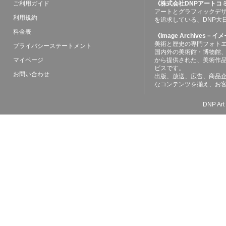
ご利用ガイド
《株式会社DNPアートコ
アートとグラフィックデ
利用規約
を追求している、DNP大
料金表
《Image Archives
美術と歴史の専門フォト
プライバシーステートメント
国内外の美術館・博物館
マイページ
から提供された、美術作
ビスです。
お問い合わせ
出版、放送、広告、商品
なコンテンツを揃え、お
DNP Art 