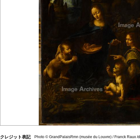
クレジット表記
Photo © GrandPalaisRmn (musée du Louvre) / Franck Raux /d