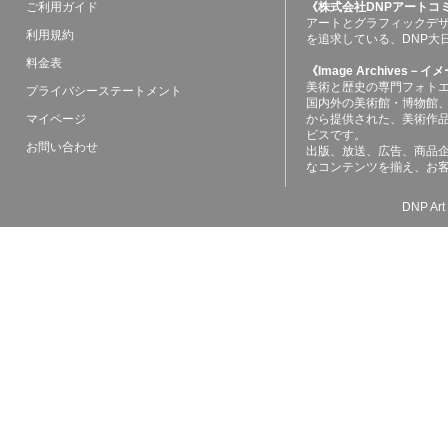
ご利用ガイド
《株式会社DNPアートコ
アートとグラフィックデ
利用規約
を追求している、DNP大
料金表
《Image Archives
美術と歴史の専門フォト
プライバシーステートメント
国内外の美術館・博物館
マイページ
から提供された、美術作
ビスです。
お問い合わせ
出版、放送、広告、商品
なコンテンツを揃え、お
DNP Art 