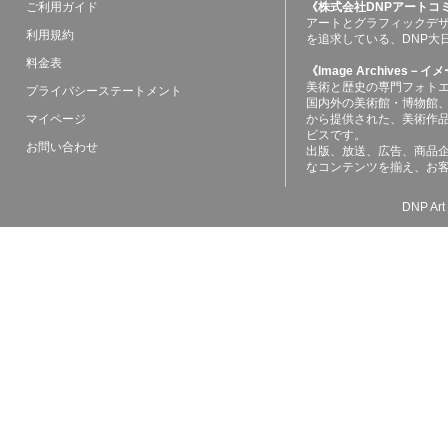
ご利用ガイド
《株式会社DNPアートコ
アートとグラフィックデ
利用規約
を追求している、DNP大
料金表
《Image Archives
美術と歴史の専門フォト
プライバシーステートメント
国内外の美術館・博物館
マイページ
から提供された、美術作
ビスです。
お問い合わせ
出版、放送、広告、商品
なコンテンツを揃え、お
DNP Art 