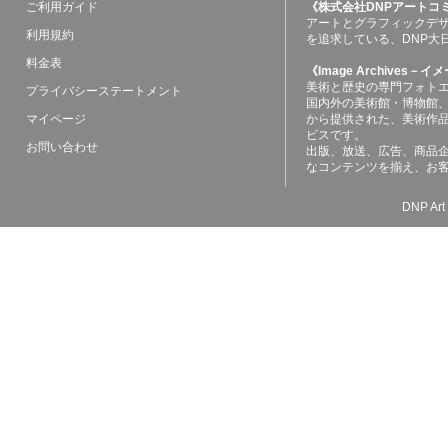
ご利用ガイド
《株式会社DNPアートコ
アートとグラフィックデ
利用規約
を追求している、DNP大
料金表
《Image Archives
美術と歴史の専門フォト
プライバシーステートメント
国内外の美術館・博物館
マイページ
から提供された、美術作
ビスです。
お問い合わせ
出版、放送、広告、商品
なコンテンツを揃え、お
DNP Art 