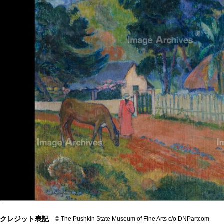
クレジット表記
© The Pushkin State Museum of Fine Arts c/o DNPartcom