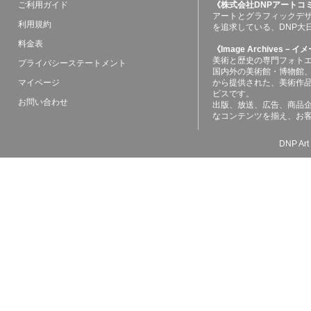
ご利用ガイド
《株式会社DNPアートコ
アートとグラフィックデ
利用規約
を追求している、DNP大
料金表
《Image Archives
美術と歴史の専門フォト
プライバシーステートメント
国内外の美術館・博物館
マイページ
から提供された、美術作
ビスです。
お問い合わせ
出版、放送、広告、商品
なコンテンツを揃え、お
DNP Art 