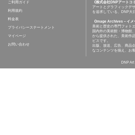
ご利用ガイド
《株式会社DNPアートコ
アートとグラフィックデ
利用規約
を追求している、DNP大
料金表
《Image Archives
美術と歴史の専門フォト
プライバシーステートメント
国内外の美術館・博物館
マイページ
から提供された、美術作
ビスです。
お問い合わせ
出版、放送、広告、商品
なコンテンツを揃え、お
DNP Art 