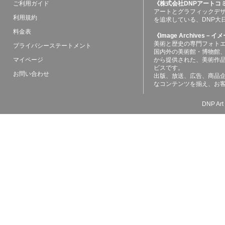
ご利用ガイド
《株式会社DNPアートコ
アートとグラフィックデ
利用規約
を追求している、DNP大
料金表
《Image Archives
美術と歴史の専門フォト
プライバシーステートメント
国内外の美術館・博物館
マイページ
から提供された、美術作
ビスです。
お問い合わせ
出版、放送、広告、商品
なコンテンツを揃え、お
DNP Art 