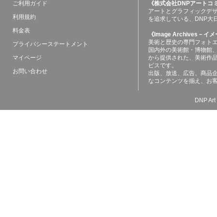
ご利用ガイド
《株式会社DNPアートコ
アートとグラフィックデ
利用規約
を追求している、DNP大
料金表
《Image Archives
美術と歴史の専門フォト
プライバシーステートメント
国内外の美術館・博物館
マイページ
から提供された、美術作
ビスです。
お問い合わせ
出版、放送、広告、商品
なコンテンツを揃え、お
DNP Art 