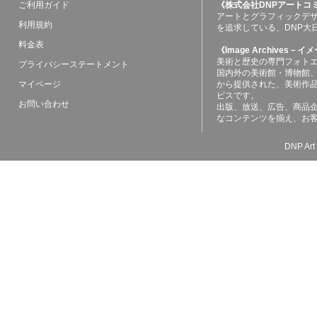
ご利用ガイド
《株式会社DNPアートコ
アートとグラフィックデ
利用規約
を追求している、DNP大
料金表
《Image Archives
美術と歴史の専門フォト
プライバシーステートメント
国内外の美術館・博物館
マイページ
から提供された、美術作
ビスです。
お問い合わせ
出版、放送、広告、商品
なコンテンツを揃え、お
DNP Art 