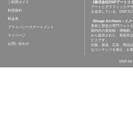
ご利用ガイド
《株式会社DNPアートコ
アートとグラフィックデ
利用規約
を追求している、DNP大
料金表
《Image Archives
美術と歴史の専門フォト
プライバシーステートメント
国内外の美術館・博物館
マイページ
から提供された、美術作
ビスです。
お問い合わせ
出版、放送、広告、商品
なコンテンツを揃え、お
DNP Art 