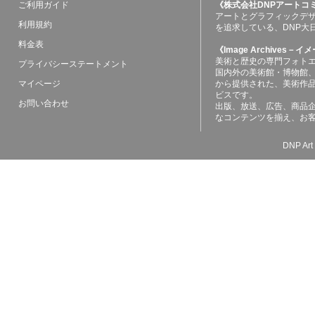
ご利用ガイド
《株式会社DNPアートコ
アートとグラフィックデ
利用規約
を追求している、DNP大
料金表
《Image Archives
美術と歴史の専門フォト
プライバシーステートメント
国内外の美術館・博物館
マイページ
から提供された、美術作
ビスです。
お問い合わせ
出版、放送、広告、商品
なコンテンツを揃え、お
DNP Art 