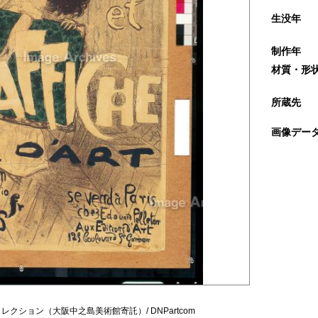
生没年
制作年
材質・形
所蔵先
画像デー
クション（大阪中之島美術館寄託）/ DNPartcom