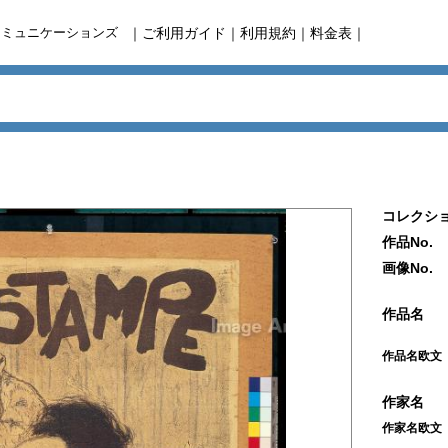
コミュニケーションズ
｜
ご利用ガイド
｜
利用規約
｜
料金表
｜
コレクショ
作品No.
画像No.
作品名
作品名欧文
作家名
作家名欧文