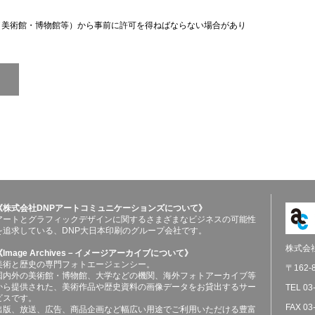
（美術館・博物館等）から事前に許可を得ねばならない場合があり
《株式会社DNPアートコミュニケーションズについて》
アートとグラフィックデザインに関するさまざまなビジネスの可能性
を追求している、DNP大日本印刷のグループ会社です。
株式会
《Image Archives－イメージアーカイブについて》
美術と歴史の専門フォトエージェンシー。
〒162
国内外の美術館・博物館、大学などの機関、海外フォトアーカイブ等
から提供された、美術作品や歴史資料の画像データをお貸出するサー
TEL 03
ビスです。
FAX 03
出版、放送、広告、商品企画など幅広い用途でご利用いただける豊富