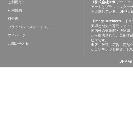
ご利用ガイド
《株式会社DNPアートコ
アートとグラフィックデ
利用規約
を追求している、DNP大
料金表
《Image Archives
美術と歴史の専門フォト
プライバシーステートメント
国内外の美術館・博物館
マイページ
から提供された、美術作
ビスです。
お問い合わせ
出版、放送、広告、商品
なコンテンツを揃え、お
DNP Art 