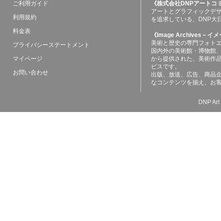
ご利用ガイド
《株式会社DNPアートコ
アートとグラフィックデ
利用規約
を追求している、DNP大
料金表
《Image Archives
美術と歴史の専門フォト
プライバシーステートメント
国内外の美術館・博物館
マイページ
から提供された、美術作
ビスです。
お問い合わせ
出版、放送、広告、商品
なコンテンツを揃え、お
DNP Art 